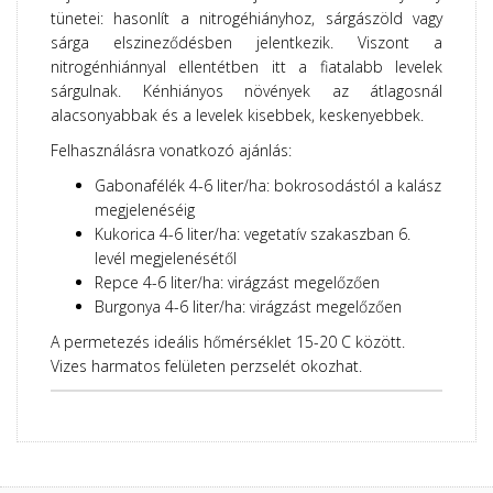
tünetei: hasonlít a nitrogéhiányhoz, sárgászöld vagy
sárga elszineződésben jelentkezik. Viszont a
nitrogénhiánnyal ellentétben itt a fiatalabb levelek
sárgulnak. Kénhiányos növények az átlagosnál
alacsonyabbak és a levelek kisebbek, keskenyebbek.
Felhasználásra vonatkozó ajánlás:
Gabonafélék 4-6 liter/ha: bokrosodástól a kalász
megjelenéséig
Kukorica 4-6 liter/ha: vegetatív szakaszban 6.
levél megjelenésétől
Repce 4-6 liter/ha: virágzást megelőzően
Burgonya 4-6 liter/ha: virágzást megelőzően
A permetezés ideális hőmérséklet 15-20 C között.
Vizes harmatos felületen perzselét okozhat.