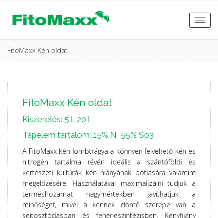
Togg
navi
FitoMaxx Kén oldat
FitoMaxx Kén oldat
Kiszerelés: 5 l, 20 l
Tápelem tartalom: 15% N, 55% So3
A FitoMaxx kén lombtrágya a könnyen felvehető kén és
nitrogén tartalma révén ideális a szántóföldi és
kertészeti kultúrák kén hiányának pótlására valamint
megelőzésére. Használatával maximalizálni tudjuk a
terméshozamat nagymértékben javíthatjuk a
minőséget, mivel a kénnek döntő szerepe van a
sejtosztódásban és fehérjeszintézisben. Kényhiány