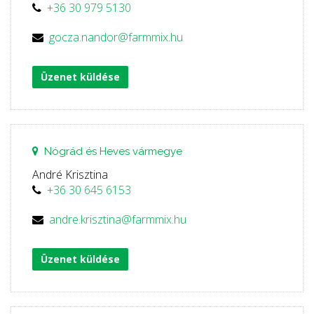
+36 30 979 5130
gocza.nandor@farmmix.hu
Üzenet küldése
Nógrád és Heves vármegye
André Krisztina
+36 30 645 6153
andre.krisztina@farmmix.hu
Üzenet küldése