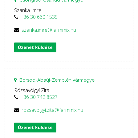
Csongrád-Csanád vármegye
Szanka Imre
+36 30 660 1535
szanka.imre@farmmix.hu
Üzenet küldése
Borsod-Abaúj-Zemplén vármegye
Rózsavölgyi Zita
+36 30 742 8527
rozsavolgyi.zita@farmmix.hu
Üzenet küldése