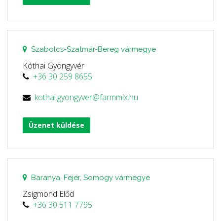
Szabolcs-Szatmár-Bereg vármegye
Kóthai Gyöngyvér
+36 30 259 8655
kothai.gyongyver@farmmix.hu
Üzenet küldése
Baranya, Fejér, Somogy vármegye
Zsigmond Előd
+36 30 511 7795