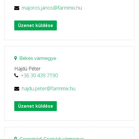
majoros.janos@farmmix.hu
Üzenet küldése
Békés vármegye
Hajdú Péter
+36 30 439 7190
hajdu.peter@farmmix.hu
Üzenet küldése