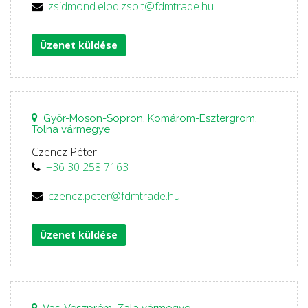
zsidmond.elod.zsolt@fdmtrade.hu
Üzenet küldése
Győr-Moson-Sopron, Komárom-Esztergrom,
Tolna vármegye
Czencz Péter
+36 30 258 7163
czencz.peter@fdmtrade.hu
Üzenet küldése