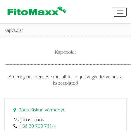
Togg
navi
Kapcsolat
Kapcsolat
Amennyiben kérdése merült fel kérjük vegye fel velünk a
kapcsolatot!
Bács-Kiskun vármegye
Majoros János
+36 30 708 7414