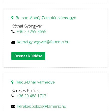
Borsod-Abaúj-Zemplén vármegye
Kóthai Gyöngyvér
+36 30 259 8655
kothai.gyongyver@farmmix.hu
Üzenet küldése
Hajdú-Bihar vármegye
Kerekes Balázs
+36 30 488 1707
kerekes.balazs@farmmix.hu