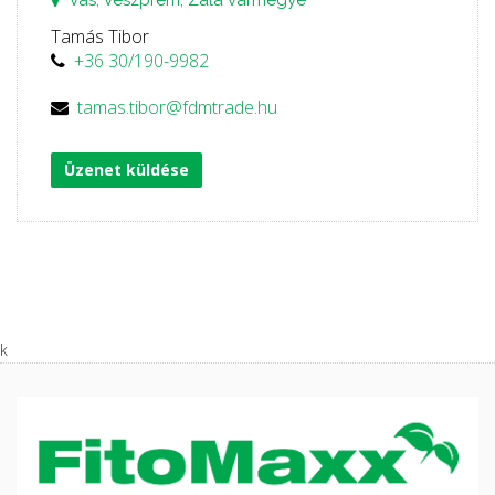
Vas, Veszprém, Zala vármegye
Tamás Tibor
+36 30/190-9982
tamas.tibor@fdmtrade.hu
Üzenet küldése
k