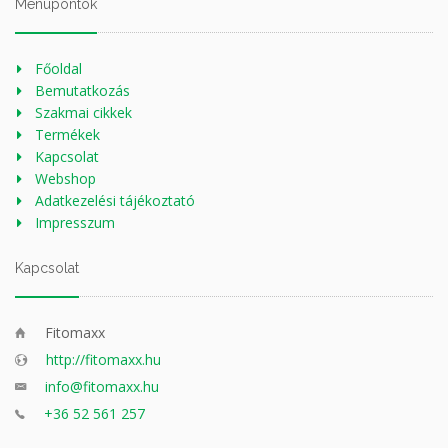
Menüpontok
Főoldal
Bemutatkozás
Szakmai cikkek
Termékek
Kapcsolat
Webshop
Adatkezelési tájékoztató
Impresszum
Kapcsolat
Fitomaxx
http://fitomaxx.hu
info@fitomaxx.hu
+36 52 561 257