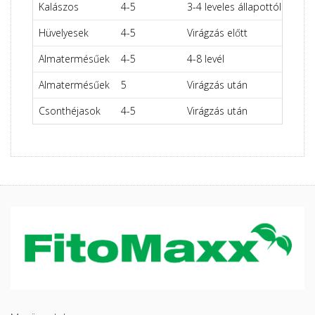
Kalászos
4-5
3-4 leveles állapottól zászló
Hüvelyesek
4-5
Virágzás előtt
Almatermésűek
4-5
4-8 levél
Almatermésűek
5
Virágzás után
Csonthéjasok
4-5
Virágzás után