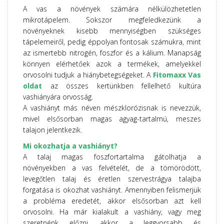
A vas a növények számára nélkülözhetetlen
mikrotápelem. Sokszor megfeledkezünk a
növényeknek kisebb mennyiségben szükséges
tápelemeiről, pedig éppolyan fontosak számukra, mint
az ismertebb nitrogén, foszfor és a kálium. Manapság
könnyen elérhetőek azok a termékek, amelyekkel
orvosolni tudjuk a hiánybetegségeket. A
Fitomaxx Vas
oldat
az összes kertünkben fellelhető kultúra
vashiányára orvosság.
A vashiányt más néven mészklorózisnak is nevezzük,
mivel elsősorban magas agyag-tartalmú, meszes
talajon jelentkezik.
Mi okozhatja a vashiányt?
A talaj magas foszfortartalma gátolhatja a
növényekben a vas felvételét, de a tömörödött,
levegőtlen talaj és éretlen szervestrágya talajba
forgatása is okozhat vashiányt. Amennyiben felismerjük
a probléma eredetét, akkor elsősorban azt kell
orvosolni. Ha már kialakult a vashiány, vagy meg
szeretnénk előzni, akkor a leggyorsabb és