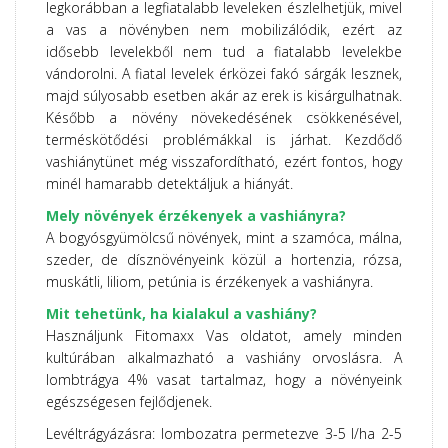
legkorábban a legfiatalabb leveleken észlelhetjük, mivel
a vas a növényben nem mobilizálódik, ezért az
idősebb levelekből nem tud a fiatalabb levelekbe
vándorolni. A fiatal levelek érközei fakó sárgák lesznek,
majd súlyosabb esetben akár az erek is kisárgulhatnak.
Később a növény növekedésének csökkenésével,
terméskötődési problémákkal is járhat. Kezdődő
vashiánytünet még visszafordítható, ezért fontos, hogy
minél hamarabb detektáljuk a hiányát.
Mely növények érzékenyek a vashiányra?
A bogyósgyümölcsű növények, mint a szamóca, málna,
szeder, de dísznövényeink közül a hortenzia, rózsa,
muskátli, liliom, petúnia is érzékenyek a vashiányra.
Mit tehetünk, ha kialakul a vashiány?
Használjunk Fitomaxx Vas oldatot, amely minden
kultúrában alkalmazható a vashiány orvoslásra. A
lombtrágya 4% vasat tartalmaz, hogy a növényeink
egészségesen fejlődjenek.
Levéltrágyázásra: lombozatra permetezve 3-5 l/ha 2-5