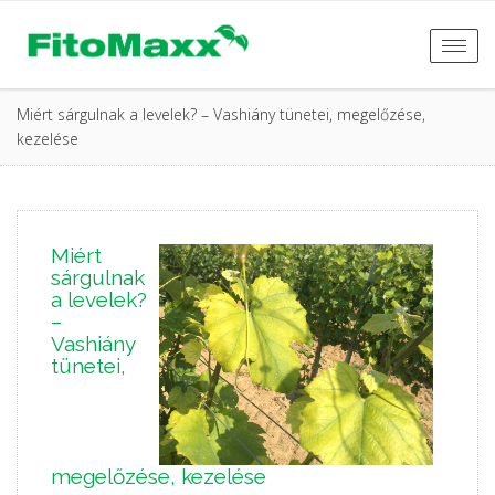
Togg
navi
Miért sárgulnak a levelek? – Vashiány tünetei, megelőzése,
kezelése
Miért
sárgulnak
a levelek?
–
Vashiány
tünetei,
megelőzése, kezelése